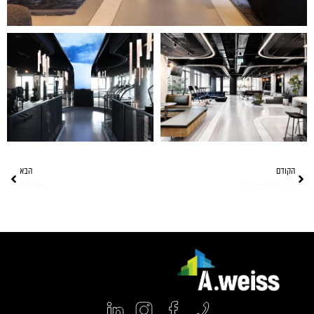
הקודם
הבא
EARNIX
CYBERPROOF