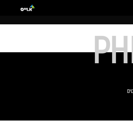
PH
טים