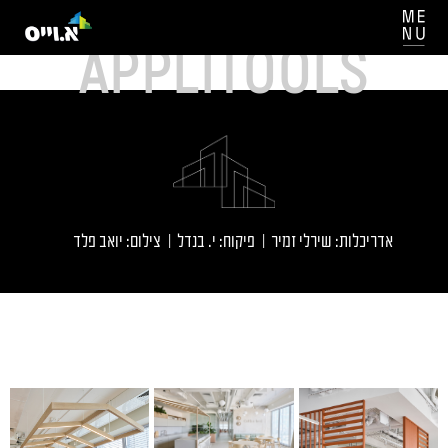
APPLITOOLS
אדריכלות: שירלי זמיר | פיקוח: י. בנדל | צילום: יואב פלד